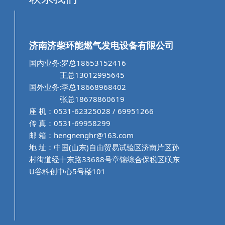
济南济柴环能燃气发电设备有限公司
国内业务:罗总18653152416
王总13012995645
国外业务:李总18668968402
张总18678860619
座 机：0531-62325028 / 69951266
传 真：0531-69958299
邮 箱：hengnenghr@163.com
地 址：中国(山东)自由贸易试验区济南片区孙
村街道经十东路33688号章锦综合保税区联东
U谷科创中心5号楼101