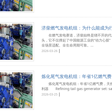
济柴燃气发电机组：为什么能成为行
在燃气发电赛道，济柴始终是绕不开的代表
头，它不仅撑起了中国能源工业的“动力心脏
全场景适配、全生命周期可靠。...
|
2026-03-26
炼化尾气发电机组：年省1亿燃气费
厂能源创效核心利器
炼化尾气发电机组：年省1亿燃气费，天然
利器 Refining tail gas generator set: sav
|
2026-03-25