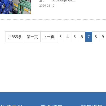
遇。 Although ga...
|
2026-03-12
共633条
第一页
上一页
3
4
5
6
7
8
9