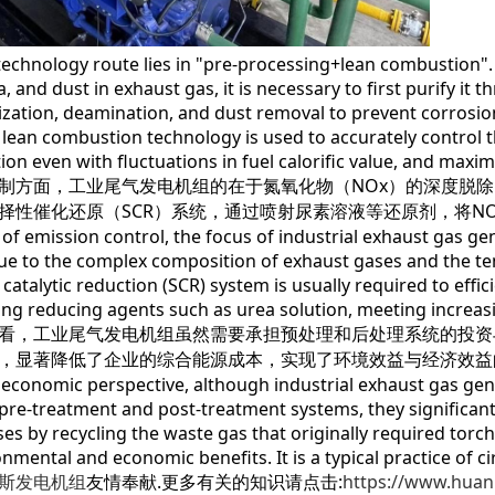
 technology route lies in "pre-processing+lean combustion". 
 and dust in exhaust gas, it is necessary to first purify it
ization, deamination, and dust removal to prevent corrosio
 lean combustion technology is used to accurately control the
on even with fluctuations in fuel calorific value, and maxim
制方面，工业尾气发电机组的在于氮氧化物（NOx）的深度脱除
择性催化还原（SCR）系统，通过喷射尿素溶液等还原剂，将N
 of emission control, the focus of industrial exhaust gas g
ue to the complex composition of exhaust gases and the t
e catalytic reduction (SCR) system is usually required to eff
ting reducing agents such as urea solution, meeting increa
看，工业尾气发电机组虽然需要承担预处理和后处理系统的投资
，显著降低了企业的综合能源成本，实现了环境效益与经济效益
economic perspective, although industrial exhaust gas gen
 pre-treatment and post-treatment systems, they significan
ses by recycling the waste gas that originally required torc
nmental and economic benefits. It is a typical practice of ci
斯发电机组
友情奉献.更多有关的知识请点击:
https://www.hua