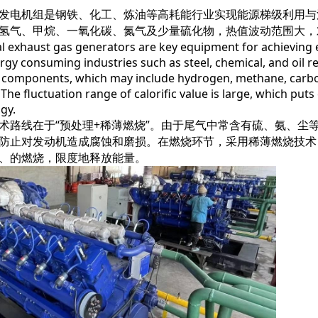
发电机组是钢铁、化工、炼油等高耗能行业实现能源梯级利用与
氢气、甲烷、一氧化碳、氮气及少量硫化物，热值波动范围大，
al exhaust gas generators are key equipment for achieving 
rgy consuming industries such as steel, chemical, and oil r
components, which may include hydrogen, methane, carbo
. The fluctuation range of calorific value is large, which 
gy.
术路线在于“预处理+稀薄燃烧”。由于尾气中常含有硫、氨、尘
防止对发动机造成腐蚀和磨损。在燃烧环节，采用稀薄燃烧技术
、的燃烧，限度地释放能量。