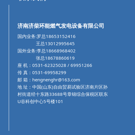
济南济柴环能燃气发电设备有限公司
国内业务:罗总18653152416
王总13012995645
国外业务:李总18668968402
张总18678860619
座 机：0531-62325028 / 69951266
传 真：0531-69958299
邮 箱：hengnenghr@163.com
地 址：中国(山东)自由贸易试验区济南片区孙
村街道经十东路33688号章锦综合保税区联东
U谷科创中心5号楼101