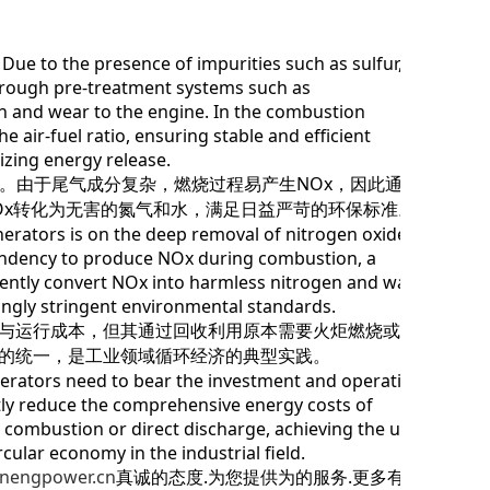
Due to the presence of impurities such as sulfur,
 through pre-treatment systems such as
n and wear to the engine. In the combustion
 air-fuel ratio, ensuring stable and efficient
izing energy release.
。由于尾气成分复杂，燃烧过程易产生NOx，因此通常
Ox转化为无害的氮气和水，满足日益严苛的环保标准。
enerators is on the deep removal of nitrogen oxides
endency to produce NOx during combustion, a
iciently convert NOx into harmless nitrogen and water
singly stringent environmental standards.
与运行成本，但其通过回收利用原本需要火炬燃烧或直
的统一，是工业领域循环经济的典型实践。
erators need to bear the investment and operating
tly reduce the comprehensive energy costs of
h combustion or direct discharge, achieving the unity
rcular economy in the industrial field.
nnengpower.cn
真诚的态度.为您提供为的服务.更多有关