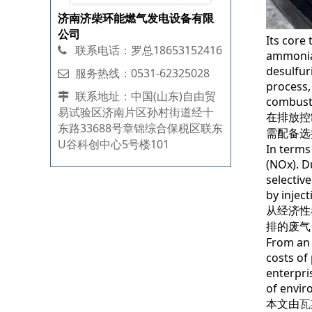
济南济柴环能燃气发电设备有限
公司
Its core
联系电话：罗总18653152416
ammonia,
desulfur
服务热线：0531-62325028
process,
联系地址：中国(山东)自由贸
combusti
易试验区济南片区孙村街道经十
在排放控
东路33688号章锦综合保税区联东
需配备选
U谷科创中心5号楼101
In terms
(NOx). D
selectiv
by injec
从经济性
排的废气
From an 
costs of
enterpri
of enviro
本文由
瓦